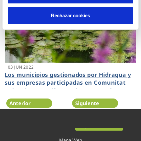
Rechazar cookies
03 JUN 2022
Los municipios gestionados por Hidraqua y
sus empresas participadas en Comunitat
Valenciana reutilizan ocho veces más agua
que la media nacional
Anterior
Siguiente
Página 56 de 138
Mapa Web