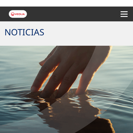
Menu 
NOTICIAS