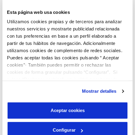
Esta página web usa cookies
Utilizamos cookies propias y de terceros para analizar
nuestros servicios y mostrarte publicidad relacionada
con tus preferencias en base a un perfil elaborado a
06 JUN 2022
partir de tus hábitos de navegación. Adicionalmente
La iniciativa "Climas para el cambio" llega a
utilizamos cookies de complemento de redes sociales.
Elche para abordar la necesidad de trabajar
Puedes aceptar todas las cookies pulsando “ Aceptar
en la lucha contra la crisis climática desde el
cookies”· También puedes permitir o rechazar las
sector educativo
cookies de forma granular pulsando “Configurar”. Si
05 JUN 2022
pulsas “Rechazar cookies”, equivaldrá a rechazar la
Los municipios gestionados por Hidraqua y
instalación de todas las cookies salvo las necesarias que
Mostrar detalles
sus empresas participadas en Comunitat
son indispensables para que el sitio web funcione y que
Valenciana reutilizan ocho veces más agua
por tanto no se pueden desactivar. Puedes consultar
que la media nacional
más información en nuestra
Política de Cookies
Aceptar cookies
Configurar