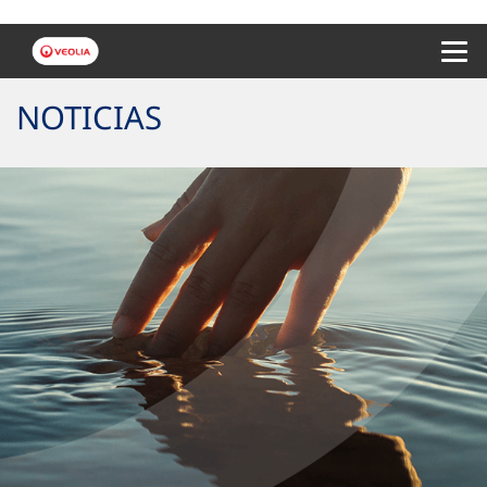
Menu 
NOTICIAS