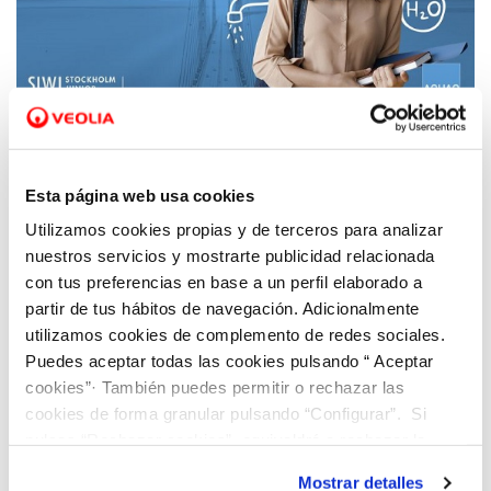
19 ENE 2023
Stockholm Junior Water Prize busca nuevos
Esta página web usa cookies
proyectos de investigación escolar para
Utilizamos cookies propias y de terceros para analizar
hacer frente a los grandes desafíos del agua
nuestros servicios y mostrarte publicidad relacionada
con tus preferencias en base a un perfil elaborado a
partir de tus hábitos de navegación. Adicionalmente
utilizamos cookies de complemento de redes sociales.
Puedes aceptar todas las cookies pulsando “ Aceptar
cookies”· También puedes permitir o rechazar las
cookies de forma granular pulsando “Configurar”. Si
pulsas “Rechazar cookies”, equivaldrá a rechazar la
instalación de todas las cookies salvo las necesarias que
Mostrar detalles