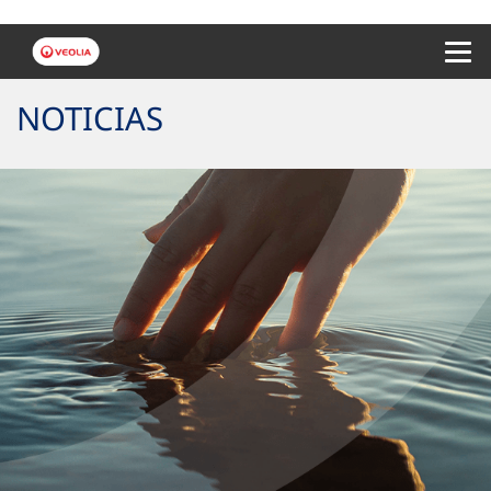
Menu 
NOTICIAS