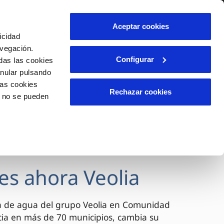
lidad
Ayuda
Contáctanos
Aceptar cookies
icidad
Área de clientes
avegación.
Configurar
das las cookies
anular pulsando
OS
INCIDENCIAS
las cookies
s
Comunica anomalías o posibles
Rechazar cookies
o no se pueden
fraudes
l
lio
Reclamaciones
es
es ahora Veolia
a de agua del grupo Veolia en Comunidad
cia en más de 70 municipios, cambia su