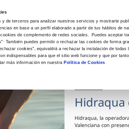
ES
VA
Actua
ies
 y de terceros para analizar nuestros servicios y mostrarte publ
Tu Servicio
Tu Agua
Conócenos
encias en base a un perfil elaborado a partir de tus hábitos de n
 cookies de complemento de redes sociales. Puedes aceptar to
s”· También puedes permitir o rechazar las cookies de forma gr
ÓN AL CLIENTE
AD
ROS COMPROMISOS
NTRATOS
COMPROMISO DE SERVICIO
CUIDADOS DEL AGUA
MODIFICACIÓN DE DAT
echazar cookies”, equivaldrá a rechazar la instalación de todas 
 de contacto
 calidad del agua
 personas
bio de titular
Carta de compromisos
Consejos de ahorro
Actualizar datos bancario
on indispensables para que el sitio web funcione y que por tant
via
el consumidor
medio ambiente
a de suministro
Customer Counsel (Defensa de
Actualizar datos de domici
tar más información en nuestra
Política de Cookies
cliente)
innovacion y digitalización
a de suministro
Actualizar datos personal
Normativa del servicio
 obras y afectaciones
icitud de Acometida
Arbitraje y mediación
03 DIC 2025
ación de fuga interior
umentación contratación
Programa CONTIGO
ntación e impresos
Hidraqua 
VER TODAS LAS GESTIONES
Hidraqua, la operador
Valenciana con presen