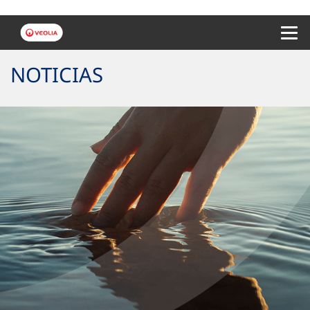
Menu 
NOTICIAS