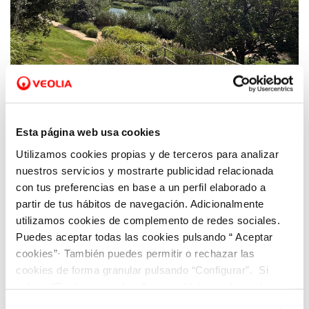
23 JUL 2025
Hidraqua celebra el décimo aniversario del
parque inundable La Marjal como referente
Esta página web usa cookies
internacional anti-inundaciones
Utilizamos cookies propias y de terceros para analizar
nuestros servicios y mostrarte publicidad relacionada
con tus preferencias en base a un perfil elaborado a
partir de tus hábitos de navegación. Adicionalmente
utilizamos cookies de complemento de redes sociales.
Puedes aceptar todas las cookies pulsando “ Aceptar
cookies”· También puedes permitir o rechazar las
cookies de forma granular pulsando “Configurar”. Si
pulsas “Rechazar cookies”, equivaldrá a rechazar la
instalación de todas las cookies salvo las necesarias que