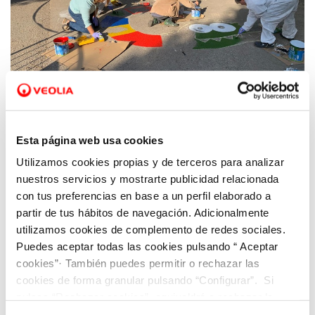
23 ENE 2026
El voluntariado corporativo de Veolia en la
Esta página web usa cookies
Comunidad Valenciana implica a más de un
Utilizamos cookies propias y de terceros para analizar
centenar de participantes en sus acciones
nuestros servicios y mostrarte publicidad relacionada
de 2025
con tus preferencias en base a un perfil elaborado a
partir de tus hábitos de navegación. Adicionalmente
utilizamos cookies de complemento de redes sociales.
Puedes aceptar todas las cookies pulsando “ Aceptar
cookies”· También puedes permitir o rechazar las
cookies de forma granular pulsando “Configurar”. Si
pulsas “Rechazar cookies”, equivaldrá a rechazar la
instalación de todas las cookies salvo las necesarias que