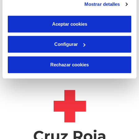
Mostrar detalles
son indispensables para que el sitio web funcione y que
por tanto no se pueden desactivar. Puedes consultar
más información en nuestra
Política de Cookies
Aceptar cookies
26 NOV 2025
Configurar
Hidraqua recibe una ayuda de 14.500 euros
de la Unión Europea para la adquisición de 5
vehículos eléctricos
Rechazar cookies