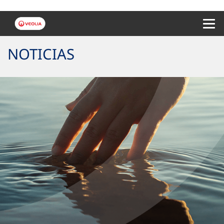
Menu 
NOTICIAS