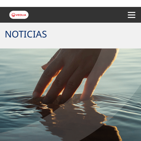
Menu 
NOTICIAS