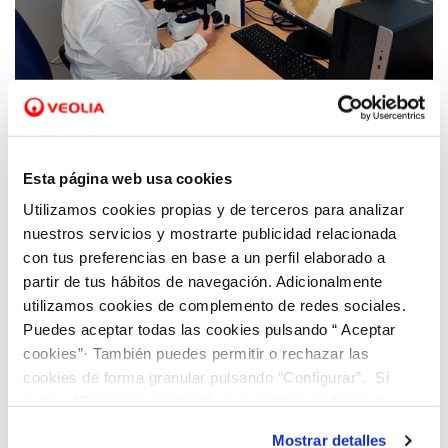
07 FEB 2020
Fundación Aquae y la Universidad de
Esta página web usa cookies
Alicante impulsan un Doctorado Industrial
Utilizamos cookies propias y de terceros para analizar
sobre Microplásticos
nuestros servicios y mostrarte publicidad relacionada
con tus preferencias en base a un perfil elaborado a
partir de tus hábitos de navegación. Adicionalmente
utilizamos cookies de complemento de redes sociales.
Puedes aceptar todas las cookies pulsando “ Aceptar
cookies”· También puedes permitir o rechazar las
cookies de forma granular pulsando “Configurar”. Si
pulsas “Rechazar cookies”, equivaldrá a rechazar la
instalación de todas las cookies salvo las necesarias que
Mostrar detalles