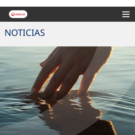
Menu 
NOTICIAS