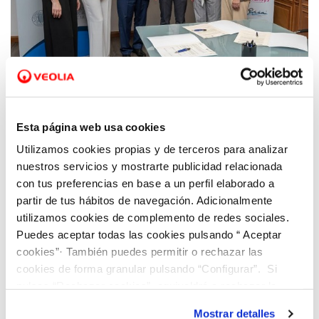
13 JUN 2022
Hidraqua se adhiere a la Cátedra del
Esta página web usa cookies
Consejo Social de la UPV para potenciar el
Utilizamos cookies propias y de terceros para analizar
talento tecnológico femenino
nuestros servicios y mostrarte publicidad relacionada
con tus preferencias en base a un perfil elaborado a
partir de tus hábitos de navegación. Adicionalmente
utilizamos cookies de complemento de redes sociales.
Puedes aceptar todas las cookies pulsando “ Aceptar
cookies”· También puedes permitir o rechazar las
cookies de forma granular pulsando “Configurar”. Si
pulsas “Rechazar cookies”, equivaldrá a rechazar la
instalación de todas las cookies salvo las necesarias que
Mostrar detalles