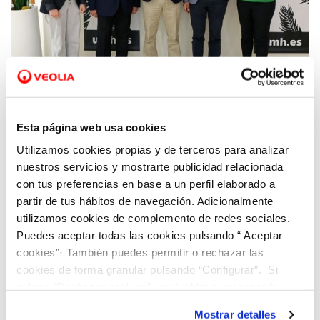
06 JUL 2022
La UMH e Hidraqua firman un convenio
Esta página web usa cookies
para la promoción de proyectos
Utilizamos cookies propias y de terceros para analizar
tecnológicos, educativos y de investigación
nuestros servicios y mostrarte publicidad relacionada
con tus preferencias en base a un perfil elaborado a
partir de tus hábitos de navegación. Adicionalmente
utilizamos cookies de complemento de redes sociales.
Puedes aceptar todas las cookies pulsando “ Aceptar
cookies”· También puedes permitir o rechazar las
cookies de forma granular pulsando “Configurar”. Si
pulsas “Rechazar cookies”, equivaldrá a rechazar la
instalación de todas las cookies salvo las necesarias que
Mostrar detalles