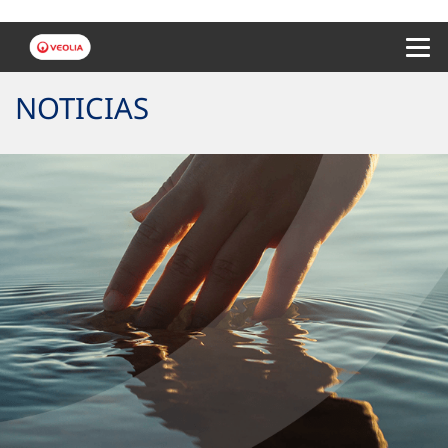
Menu 
NOTICIAS