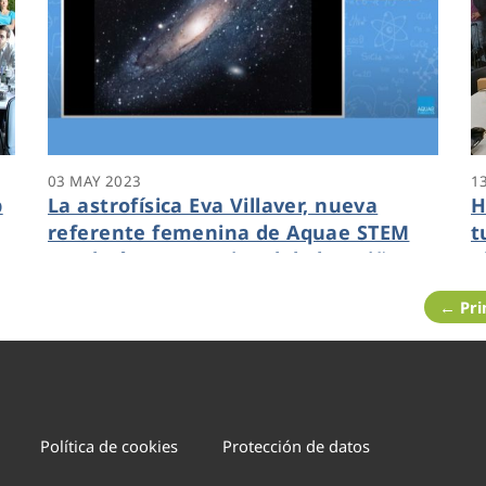
03 MAY 2023
1
p
La astrofísica Eva Villaver, nueva
H
referente femenina de Aquae STEM
t
en el Día Internacional de las Niñas
A
en las TIC
a
← Pr
Política de cookies
Protección de datos