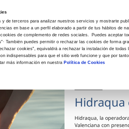
ES
VA
Actua
ies
 y de terceros para analizar nuestros servicios y mostrarte publ
Tu Servicio
Tu Agua
Conócenos
encias en base a un perfil elaborado a partir de tus hábitos de n
 cookies de complemento de redes sociales. Puedes aceptar to
s”· También puedes permitir o rechazar las cookies de forma gr
ÓN AL CLIENTE
AD
ROS COMPROMISOS
NTRATOS
COMPROMISO DE SERVICIO
CUIDADOS DEL AGUA
MODIFICACIÓN DE DAT
echazar cookies”, equivaldrá a rechazar la instalación de todas 
 de contacto
 calidad del agua
 personas
bio de titular
Carta de compromisos
Consejos de ahorro
Actualizar datos bancario
on indispensables para que el sitio web funcione y que por tant
via
el consumidor
medio ambiente
a de suministro
Customer Counsel (Defensa de
Actualizar datos de domici
tar más información en nuestra
Política de Cookies
cliente)
innovacion y digitalización
a de suministro
Actualizar datos personal
Normativa del servicio
 obras y afectaciones
icitud de Acometida
Arbitraje y mediación
03 DIC 2025
ación de fuga interior
umentación contratación
Programa CONTIGO
ntación e impresos
Hidraqua 
VER TODAS LAS GESTIONES
Hidraqua, la operador
Valenciana con presen