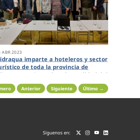
3 ABR 2023
idraqua imparte a hoteleros y sector
urístico de toda la provincia de
licante una jornada sobre calidad del
gua
imero
Anterior
Siguiente
Último →
Síguenos en: