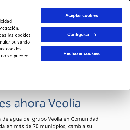
lidad
Ayuda
Contáctanos
Aceptar cookies
icidad
Área de clientes
avegación.
Configurar
das las cookies
anular pulsando
OS
INCIDENCIAS
las cookies
s
Comunica anomalías o posibles
Rechazar cookies
o no se pueden
fraudes
l
lio
Reclamaciones
es
es ahora Veolia
a de agua del grupo Veolia en Comunidad
cia en más de 70 municipios, cambia su