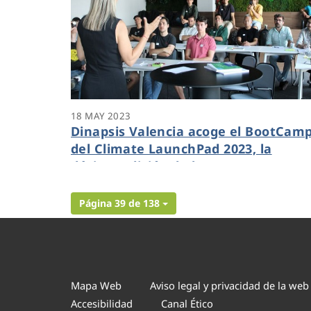
18 MAY 2023
Dinapsis Valencia acoge el BootCam
del Climate LaunchPad 2023, la
décima edición de la mayor
competición de ecoideas del mundo
Página 39 de 138
Mapa Web
Aviso legal y privacidad de la web
Accesibilidad
Canal Ético