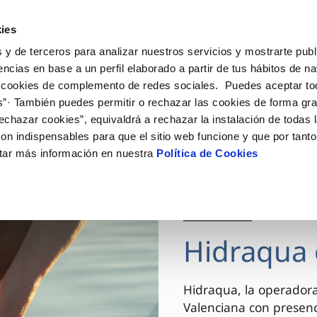
ES
VA
Actua
ies
 y de terceros para analizar nuestros servicios y mostrarte publ
Tu Servicio
Tu Agua
Conócenos
encias en base a un perfil elaborado a partir de tus hábitos de n
 cookies de complemento de redes sociales. Puedes aceptar to
s”· También puedes permitir o rechazar las cookies de forma gr
ÓN AL CLIENTE
AD
ROS COMPROMISOS
NTRATOS
COMPROMISO DE SERVICIO
CUIDADOS DEL AGUA
MODIFICACIÓN DE DAT
echazar cookies”, equivaldrá a rechazar la instalación de todas 
 de contacto
 calidad del agua
 personas
bio de titular
Carta de compromisos
Consejos de ahorro
Actualizar datos bancario
on indispensables para que el sitio web funcione y que por tant
via
el consumidor
medio ambiente
a de suministro
Customer Counsel (Defensa de
Actualizar datos de domici
tar más información en nuestra
Política de Cookies
cliente)
innovacion y digitalización
a de suministro
Actualizar datos personal
Normativa del servicio
 obras y afectaciones
icitud de Acometida
Arbitraje y mediación
03 DIC 2025
ación de fuga interior
umentación contratación
Programa CONTIGO
ntación e impresos
Hidraqua 
VER TODAS LAS GESTIONES
Hidraqua, la operador
Valenciana con presen