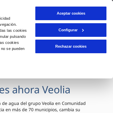
lidad
Ayuda
Contáctanos
Aceptar cookies
icidad
Área de clientes
avegación.
Configurar
das las cookies
anular pulsando
OS
INCIDENCIAS
las cookies
s
Comunica anomalías o posibles
Rechazar cookies
o no se pueden
fraudes
l
lio
Reclamaciones
es
es ahora Veolia
a de agua del grupo Veolia en Comunidad
cia en más de 70 municipios, cambia su