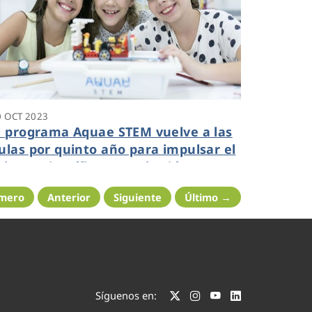
0 OCT 2023
l programa Aquae STEM vuelve a las
ulas por quinto año para impulsar el
alento científico entre las jóvenes
studiantes
imero
Anterior
Siguiente
Último →
Síguenos en: