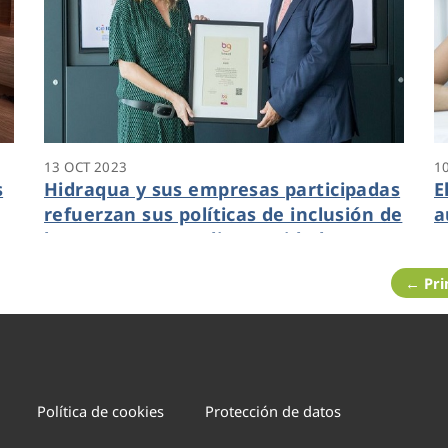
13 OCT 2023
1
s
Hidraqua y sus empresas participadas
E
refuerzan sus políticas de inclusión de
a
las personas con discapacidad y
t
renueva su sello Bequal Plus
e
← Pr
Política de cookies
Protección de datos