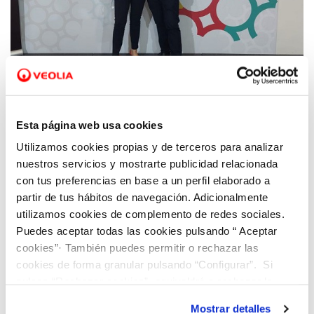
04 NOV 2022
La FEMP premia a Santa Pola por sus
Esta página web usa cookies
prácticas sostenibles en la gestión del agua
Utilizamos cookies propias y de terceros para analizar
implantadas de la mano de Hidraqua
nuestros servicios y mostrarte publicidad relacionada
con tus preferencias en base a un perfil elaborado a
partir de tus hábitos de navegación. Adicionalmente
utilizamos cookies de complemento de redes sociales.
Puedes aceptar todas las cookies pulsando “ Aceptar
cookies”· También puedes permitir o rechazar las
cookies de forma granular pulsando “Configurar”. Si
pulsas “Rechazar cookies”, equivaldrá a rechazar la
instalación de todas las cookies salvo las necesarias que
Mostrar detalles