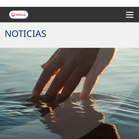
Menu 
NOTICIAS