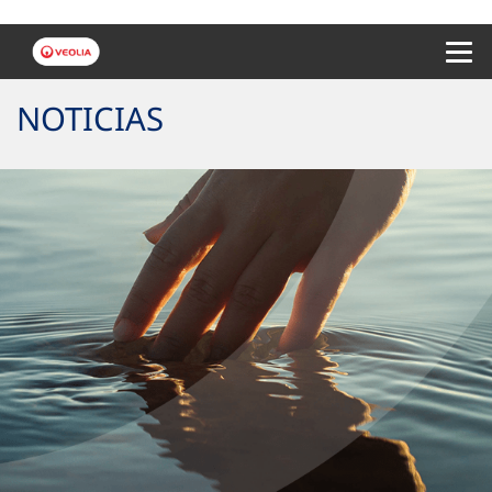
Menu 
NOTICIAS