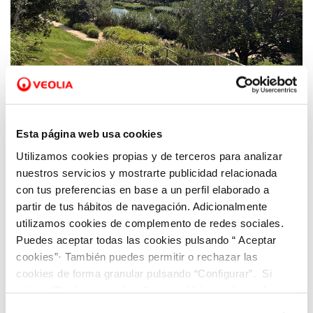
23 JUL 2025
Hidraqua celebra el décimo aniversario del
parque inundable La Marjal como referente
Esta página web usa cookies
internacional anti-inundaciones
Utilizamos cookies propias y de terceros para analizar
nuestros servicios y mostrarte publicidad relacionada
con tus preferencias en base a un perfil elaborado a
partir de tus hábitos de navegación. Adicionalmente
utilizamos cookies de complemento de redes sociales.
Puedes aceptar todas las cookies pulsando “ Aceptar
cookies”· También puedes permitir o rechazar las
cookies de forma granular pulsando “Configurar”. Si
pulsas “Rechazar cookies”, equivaldrá a rechazar la
instalación de todas las cookies salvo las necesarias que