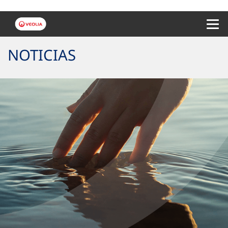
Menu 
NOTICIAS