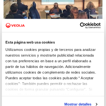
26 ENE 2022
Hidraqua actualiza su programa de
Esta página web usa cookies
educación ambiental con una nueva
Utilizamos cookies propias y de terceros para analizar
plataforma digital
nuestros servicios y mostrarte publicidad relacionada
con tus preferencias en base a un perfil elaborado a
partir de tus hábitos de navegación. Adicionalmente
utilizamos cookies de complemento de redes sociales.
Puedes aceptar todas las cookies pulsando “ Aceptar
cookies”· También puedes permitir o rechazar las
cookies de forma granular pulsando “Configurar”. Si
pulsas “Rechazar cookies”, equivaldrá a rechazar la
instalación de todas las cookies salvo las necesarias que
Mostrar detalles