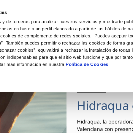
ES
VA
Actua
ies
 y de terceros para analizar nuestros servicios y mostrarte publ
Tu Servicio
Tu Agua
Conócenos
encias en base a un perfil elaborado a partir de tus hábitos de n
 cookies de complemento de redes sociales. Puedes aceptar to
s”· También puedes permitir o rechazar las cookies de forma gr
ÓN AL CLIENTE
AD
ROS COMPROMISOS
NTRATOS
COMPROMISO DE SERVICIO
CUIDADOS DEL AGUA
MODIFICACIÓN DE DAT
echazar cookies”, equivaldrá a rechazar la instalación de todas 
 de contacto
 calidad del agua
 personas
bio de titular
Carta de compromisos
Consejos de ahorro
Actualizar datos bancario
on indispensables para que el sitio web funcione y que por tant
via
el consumidor
medio ambiente
a de suministro
Customer Counsel (Defensa de
Actualizar datos de domici
tar más información en nuestra
Política de Cookies
cliente)
innovacion y digitalización
a de suministro
Actualizar datos personal
Normativa del servicio
 obras y afectaciones
icitud de Acometida
Arbitraje y mediación
03 DIC 2025
ación de fuga interior
umentación contratación
Programa CONTIGO
ntación e impresos
Hidraqua 
VER TODAS LAS GESTIONES
Hidraqua, la operador
Valenciana con presen