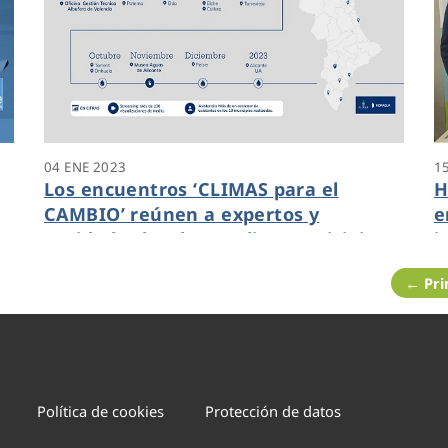
04 ENE 2023
1
Los encuentros ‘CLIMAS para el
H
CAMBIO’ reúnen a expertos y
e
entidades locales en diez municipios
i
de la Comunidad Valenciana con
← Pr
centenares de asistentes
Política de cookies
Protección de datos