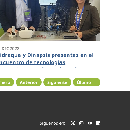
5 DIC 2022
idraqua y Dinapsis presentes en el
ncuentro de tecnologías
nnovadoras Inndromeda Tech Day
imero
Anterior
Siguiente
Último →
Síguenos en: