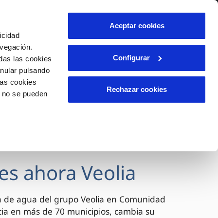
lidad
Ayuda
Contáctanos
Aceptar cookies
icidad
Área de clientes
avegación.
Configurar
das las cookies
anular pulsando
OS
INCIDENCIAS
las cookies
s
Comunica anomalías o posibles
Rechazar cookies
o no se pueden
fraudes
l
lio
Reclamaciones
es
es ahora Veolia
a de agua del grupo Veolia en Comunidad
cia en más de 70 municipios, cambia su