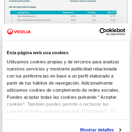
14 SEP 2021
Irene Sempere: ‘’La digitalización permite
Esta página web usa cookies
analizar datos para tomar decisiones
Utilizamos cookies propias y de terceros para analizar
inmediatas y adaptadas a la realidad actual’’
nuestros servicios y mostrarte publicidad relacionada
con tus preferencias en base a un perfil elaborado a
partir de tus hábitos de navegación. Adicionalmente
utilizamos cookies de complemento de redes sociales.
Puedes aceptar todas las cookies pulsando “ Aceptar
cookies”· También puedes permitir o rechazar las
cookies de forma granular pulsando “Configurar”. Si
pulsas “Rechazar cookies”, equivaldrá a rechazar la
instalación de todas las cookies salvo las necesarias que
Mostrar detalles