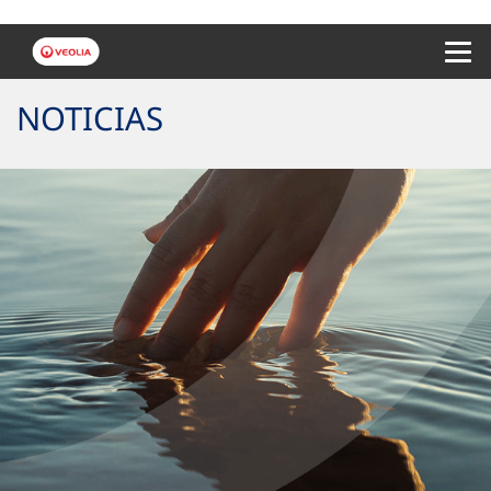
Menu 
NOTICIAS