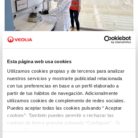
22 MAR 2026
Veolia apuesta por la innovación y la
Esta página web usa cookies
digitalización para garantizar el agua
Utilizamos cookies propias y de terceros para analizar
potable y de calidad a toda la ciudadanía
nuestros servicios y mostrarte publicidad relacionada
con tus preferencias en base a un perfil elaborado a
partir de tus hábitos de navegación. Adicionalmente
utilizamos cookies de complemento de redes sociales.
Puedes aceptar todas las cookies pulsando “ Aceptar
cookies”· También puedes permitir o rechazar las
cookies de forma granular pulsando “Configurar”. Si
pulsas “Rechazar cookies”, equivaldrá a rechazar la
instalación de todas las cookies salvo las necesarias que