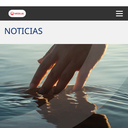
Menu 
NOTICIAS