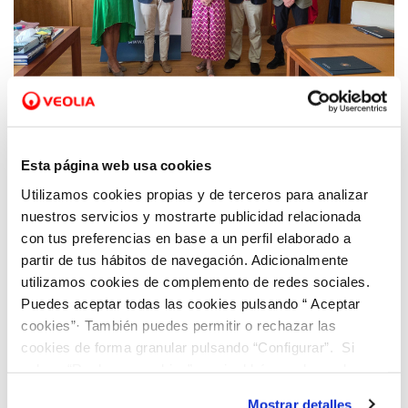
23 JUL 2026
La Universidad de Alicante y Veolia en la
Esta página web usa cookies
Comunitat Valenciana renuevan su
Utilizamos cookies propias y de terceros para analizar
convenio destinado a impulsar la
nuestros servicios y mostrarte publicidad relacionada
accesibilidad de la programación cultural
con tus preferencias en base a un perfil elaborado a
universitaria
partir de tus hábitos de navegación. Adicionalmente
utilizamos cookies de complemento de redes sociales.
Puedes aceptar todas las cookies pulsando “ Aceptar
cookies”· También puedes permitir o rechazar las
cookies de forma granular pulsando “Configurar”. Si
pulsas “Rechazar cookies”, equivaldrá a rechazar la
instalación de todas las cookies salvo las necesarias que
Mostrar detalles