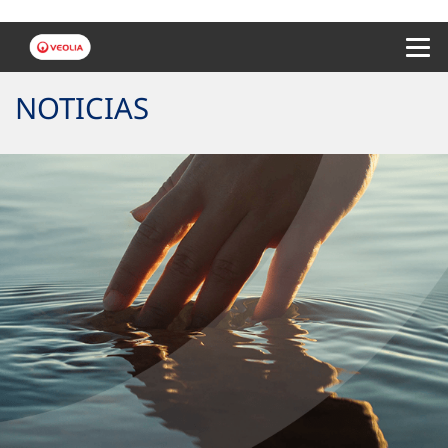
Menu 
NOTICIAS