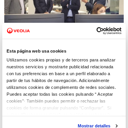
09 JUL 2021
Rubén Martínez Dalmau, Vicepresidente
Esta página web usa cookies
Segundo del Consell y Conseller de Vivienda
Utilizamos cookies propias y de terceros para analizar
y Arquitectura Bioclimática visita el centro
nuestros servicios y mostrarte publicidad relacionada
de innovación Dinapsis de Benidorm
con tus preferencias en base a un perfil elaborado a
partir de tus hábitos de navegación. Adicionalmente
utilizamos cookies de complemento de redes sociales.
Puedes aceptar todas las cookies pulsando “ Aceptar
cookies”· También puedes permitir o rechazar las
cookies de forma granular pulsando “Configurar”. Si
pulsas “Rechazar cookies”, equivaldrá a rechazar la
instalación de todas las cookies salvo las necesarias que
Mostrar detalles