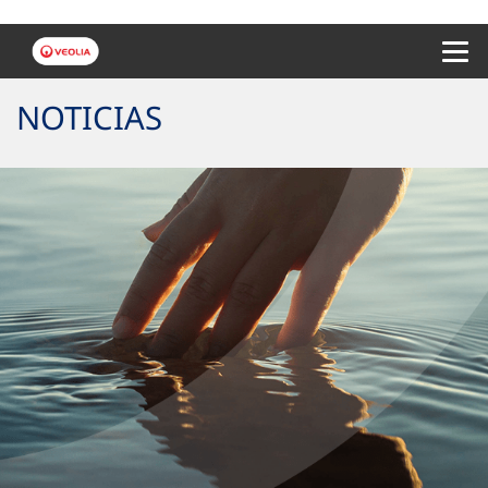
Menu 
NOTICIAS