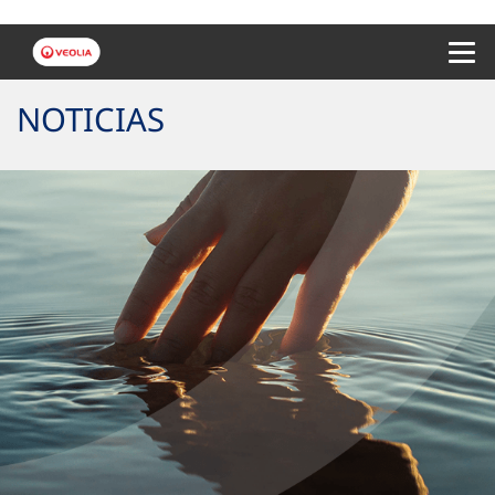
Menu 
NOTICIAS