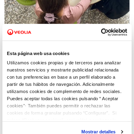
07 ENE 2022
Hidraqua promueve programas de
Esta página web usa cookies
mentorización a fin de fomentar la
Utilizamos cookies propias y de terceros para analizar
incorporación de mujeres en puestos
nuestros servicios y mostrarte publicidad relacionada
directivos
con tus preferencias en base a un perfil elaborado a
partir de tus hábitos de navegación. Adicionalmente
utilizamos cookies de complemento de redes sociales.
Puedes aceptar todas las cookies pulsando “ Aceptar
cookies”· También puedes permitir o rechazar las
cookies de forma granular pulsando “Configurar”. Si
pulsas “Rechazar cookies”, equivaldrá a rechazar la
instalación de todas las cookies salvo las necesarias que
Mostrar detalles