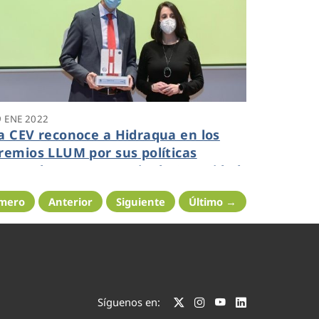
9 ENE 2022
a CEV reconoce a Hidraqua en los
remios LLUM por sus políticas
nnovadoras en materia de Seguridad
 Salud Laboral
imero
Anterior
Siguiente
Último →
Síguenos en: