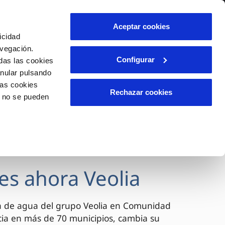
lidad
Ayuda
Contáctanos
Aceptar cookies
icidad
Área de clientes
avegación.
Configurar
das las cookies
anular pulsando
OS
INCIDENCIAS
las cookies
s
Comunica anomalías o posibles
Rechazar cookies
o no se pueden
fraudes
l
lio
Reclamaciones
es
es ahora Veolia
a de agua del grupo Veolia en Comunidad
cia en más de 70 municipios, cambia su