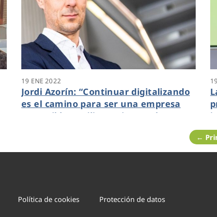
19 ENE 2022
1
Jordi Azorín: “Continuar digitalizando
L
es el camino para ser una empresa
p
sostenible, resiliente, innovadora y
i
comprometida con la sociedad”
y
← Pr
Política de cookies
Protección de datos