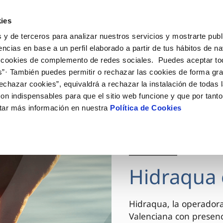
ES
VA
Actua
ies
 y de terceros para analizar nuestros servicios y mostrarte publ
Tu Servicio
Tu Agua
Conócenos
encias en base a un perfil elaborado a partir de tus hábitos de n
 cookies de complemento de redes sociales. Puedes aceptar to
s”· También puedes permitir o rechazar las cookies de forma gr
ÓN AL CLIENTE
AD
ROS COMPROMISOS
NTRATOS
COMPROMISO DE SERVICIO
CUIDADOS DEL AGUA
MODIFICACIÓN DE DAT
echazar cookies”, equivaldrá a rechazar la instalación de todas 
 de contacto
 calidad del agua
 personas
bio de titular
Carta de compromisos
Consejos de ahorro
Actualizar datos bancario
on indispensables para que el sitio web funcione y que por tant
via
el consumidor
medio ambiente
a de suministro
Customer Counsel (Defensa de
Actualizar datos de domici
tar más información en nuestra
Política de Cookies
cliente)
innovacion y digitalización
a de suministro
Actualizar datos personal
Normativa del servicio
 obras y afectaciones
icitud de Acometida
Arbitraje y mediación
03 DIC 2025
ación de fuga interior
umentación contratación
Programa CONTIGO
ntación e impresos
Hidraqua 
VER TODAS LAS GESTIONES
Hidraqua, la operador
Valenciana con presen