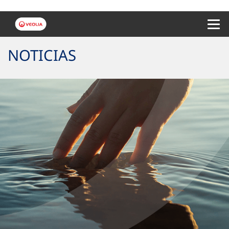
Menu 
NOTICIAS