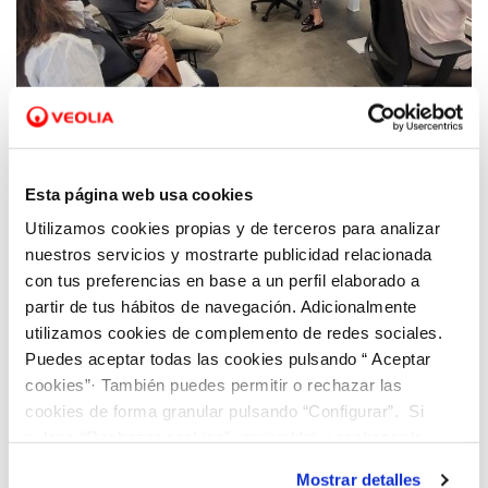
12 MAY 2022
Hidaqua y APPA organizan una visita a
Esta página web usa cookies
Dinapsis en la II Jornada UMH Periodismo y
Utilizamos cookies propias y de terceros para analizar
Medioambiente en la provincia de Alicante
nuestros servicios y mostrarte publicidad relacionada
con tus preferencias en base a un perfil elaborado a
partir de tus hábitos de navegación. Adicionalmente
utilizamos cookies de complemento de redes sociales.
Puedes aceptar todas las cookies pulsando “ Aceptar
cookies”· También puedes permitir o rechazar las
cookies de forma granular pulsando “Configurar”. Si
pulsas “Rechazar cookies”, equivaldrá a rechazar la
instalación de todas las cookies salvo las necesarias que
Mostrar detalles