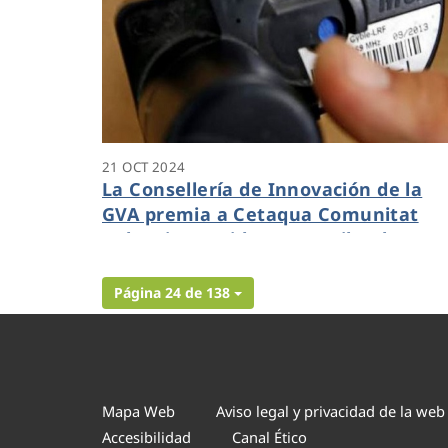
21 OCT 2024
La Consellería de Innovación de la
GVA premia a Cetaqua Comunitat
Valenciana, Hidraqua y Milmoh por 
solución tecnológica para identificar
las viviendas turísticas no registrada
Página 24 de 138
Mapa Web
Aviso legal y privacidad de la web
Accesibilidad
Canal Ético