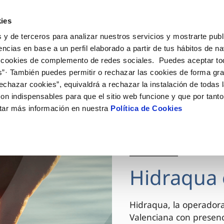
ES
VA
Actua
ies
 y de terceros para analizar nuestros servicios y mostrarte publ
Tu Servicio
Tu Agua
Conócenos
encias en base a un perfil elaborado a partir de tus hábitos de n
 cookies de complemento de redes sociales. Puedes aceptar to
s”· También puedes permitir o rechazar las cookies de forma gr
ÓN AL CLIENTE
AD
ROS COMPROMISOS
NTRATOS
COMPROMISO DE SERVICIO
CUIDADOS DEL AGUA
MODIFICACIÓN DE DAT
echazar cookies”, equivaldrá a rechazar la instalación de todas 
 de contacto
 calidad del agua
 personas
bio de titular
Carta de compromisos
Consejos de ahorro
Actualizar datos bancario
on indispensables para que el sitio web funcione y que por tant
via
el consumidor
medio ambiente
a de suministro
Customer Counsel (Defensa de
Actualizar datos de domici
tar más información en nuestra
Política de Cookies
cliente)
innovacion y digitalización
a de suministro
Actualizar datos personal
Normativa del servicio
 obras y afectaciones
icitud de Acometida
Arbitraje y mediación
03 DIC 2025
ación de fuga interior
umentación contratación
Programa CONTIGO
ntación e impresos
Hidraqua 
VER TODAS LAS GESTIONES
Hidraqua, la operador
Valenciana con presen