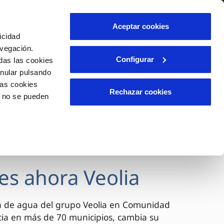
lidad
Ayuda
Contáctanos
Aceptar cookies
icidad
Área de clientes
avegación.
Configurar
das las cookies
anular pulsando
OS
INCIDENCIAS
las cookies
s
Comunica anomalías o posibles
Rechazar cookies
o no se pueden
fraudes
l
lio
Reclamaciones
es
es ahora Veolia
a de agua del grupo Veolia en Comunidad
cia en más de 70 municipios, cambia su