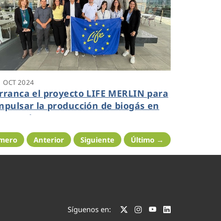
1 OCT 2024
rranca el proyecto LIFE MERLIN para
mpulsar la producción de biogás en
epuradoras
imero
Anterior
Siguiente
Último →
Síguenos en: