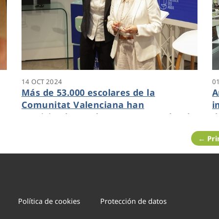
14 OCT 2024
0
Más de 53.000 escolares de la
A
Comunitat Valenciana han
i
su
participado en el programa escolar de
d
concienciación ambiental Aqualogía
← Pr
s
Política de cookies
Protección de datos