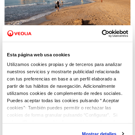
04 MAY 2026
Veolia y Benidorm logran que turismo y
Esta página web usa cookies
sostenibilidad hídrica sean compatibles
Utilizamos cookies propias y de terceros para analizar
gracias a la gestión inteligente del agua
nuestros servicios y mostrarte publicidad relacionada
con tus preferencias en base a un perfil elaborado a
partir de tus hábitos de navegación. Adicionalmente
utilizamos cookies de complemento de redes sociales.
Puedes aceptar todas las cookies pulsando “ Aceptar
cookies”· También puedes permitir o rechazar las
cookies de forma granular pulsando “Configurar”. Si
pulsas “Rechazar cookies”, equivaldrá a rechazar la
instalación de todas las cookies salvo las necesarias que
Mostrar detalles