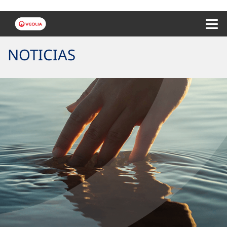
Menu 
NOTICIAS