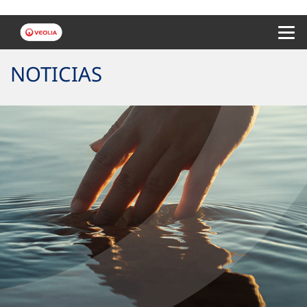
Menu 
NOTICIAS