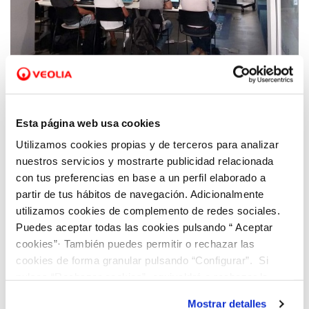
29 JUN 2022
Hidraqua y Dinapsis participan como jurado
Esta página web usa cookies
en la mayor competición de ecoideas del
Utilizamos cookies propias y de terceros para analizar
mundo
nuestros servicios y mostrarte publicidad relacionada
con tus preferencias en base a un perfil elaborado a
partir de tus hábitos de navegación. Adicionalmente
utilizamos cookies de complemento de redes sociales.
Puedes aceptar todas las cookies pulsando “ Aceptar
cookies”· También puedes permitir o rechazar las
cookies de forma granular pulsando “Configurar”. Si
pulsas “Rechazar cookies”, equivaldrá a rechazar la
instalación de todas las cookies salvo las necesarias que
Mostrar detalles