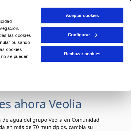
lidad
Ayuda
Contáctanos
Aceptar cookies
icidad
Área de clientes
avegación.
Configurar
das las cookies
anular pulsando
OS
INCIDENCIAS
las cookies
s
Comunica anomalías o posibles
Rechazar cookies
o no se pueden
fraudes
l
lio
Reclamaciones
es
es ahora Veolia
a de agua del grupo Veolia en Comunidad
cia en más de 70 municipios, cambia su