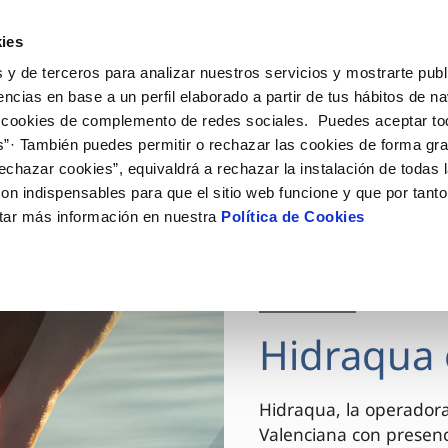
ES
VA
Actua
ies
 y de terceros para analizar nuestros servicios y mostrarte publ
Tu Servicio
Tu Agua
Conócenos
encias en base a un perfil elaborado a partir de tus hábitos de n
 cookies de complemento de redes sociales. Puedes aceptar to
s”· También puedes permitir o rechazar las cookies de forma gr
ÓN AL CLIENTE
AD
ROS COMPROMISOS
NTRATOS
COMPROMISO DE SERVICIO
CUIDADOS DEL AGUA
MODIFICACIÓN DE DAT
echazar cookies”, equivaldrá a rechazar la instalación de todas 
 de contacto
 calidad del agua
 personas
bio de titular
Carta de compromisos
Consejos de ahorro
Actualizar datos bancario
on indispensables para que el sitio web funcione y que por tant
via
el consumidor
medio ambiente
a de suministro
Customer Counsel (Defensa de
Actualizar datos de domici
tar más información en nuestra
Política de Cookies
cliente)
innovacion y digitalización
a de suministro
Actualizar datos personal
Normativa del servicio
 obras y afectaciones
icitud de Acometida
Arbitraje y mediación
03 DIC 2025
ación de fuga interior
umentación contratación
Programa CONTIGO
ntación e impresos
Hidraqua 
VER TODAS LAS GESTIONES
Hidraqua, la operador
Valenciana con presen