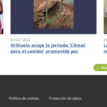
03 OCT 2022
2
Orihuela acoge la jornada ‘Climas
L
para el cambio’ promovida por
r
Hidraqua y la Universidad de Alicante
s
← Pr
Política de cookies
Protección de datos