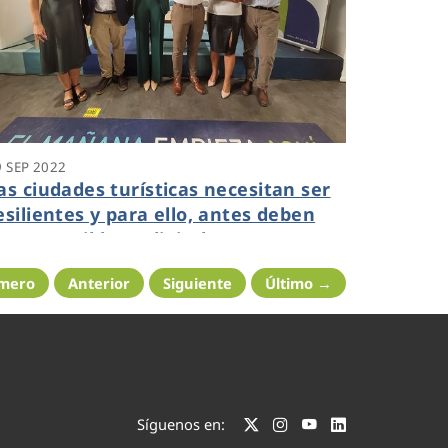
9 SEP 2022
as ciudades turísticas necesitan ser
esilientes y para ello, antes deben
er sostenibles y digitales
imero
Anterior
Siguiente
Último →
Síguenos en: