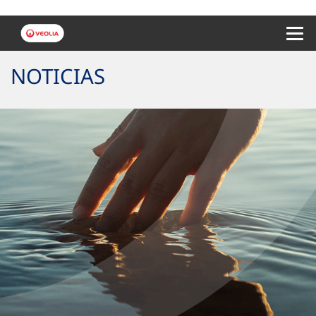
Menu 
NOTICIAS