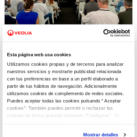
25 OCT 2024
Dinapsis anuncia la cuarta edición de su
Esta página web usa cookies
Open Challenge para start-ups tecnológicas
Utilizamos cookies propias y de terceros para analizar
nuestros servicios y mostrarte publicidad relacionada
con tus preferencias en base a un perfil elaborado a
partir de tus hábitos de navegación. Adicionalmente
utilizamos cookies de complemento de redes sociales.
Puedes aceptar todas las cookies pulsando “ Aceptar
cookies”· También puedes permitir o rechazar las
cookies de forma granular pulsando “Configurar”. Si
pulsas “Rechazar cookies”, equivaldrá a rechazar la
instalación de todas las cookies salvo las necesarias que
Mostrar detalles