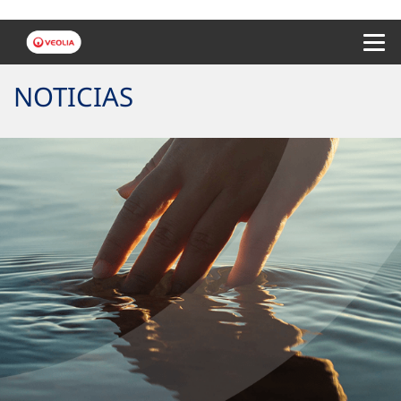
Menu 
NOTICIAS