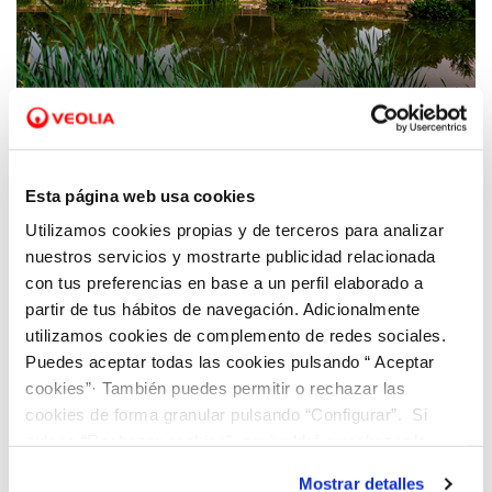
07 AGO 2020
El parque el Recorral en Rojales se convierte
Esta página web usa cookies
en un ejemplo de biodiversidad y un espacio
Utilizamos cookies propias y de terceros para analizar
idílico para el asentamiento de aves,
nuestros servicios y mostrarte publicidad relacionada
anfibios, reptiles y mamíferos
con tus preferencias en base a un perfil elaborado a
partir de tus hábitos de navegación. Adicionalmente
utilizamos cookies de complemento de redes sociales.
Puedes aceptar todas las cookies pulsando “ Aceptar
cookies”· También puedes permitir o rechazar las
cookies de forma granular pulsando “Configurar”. Si
pulsas “Rechazar cookies”, equivaldrá a rechazar la
instalación de todas las cookies salvo las necesarias que
Mostrar detalles