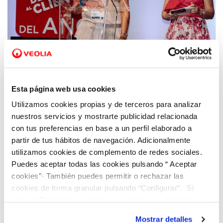
05 OCT 2022
Hidraqua, galardonada con el distintivo
Esta página web usa cookies
“Elegido Servicio de Atención al Cliente del
Utilizamos cookies propias y de terceros para analizar
Año”
nuestros servicios y mostrarte publicidad relacionada
con tus preferencias en base a un perfil elaborado a
partir de tus hábitos de navegación. Adicionalmente
utilizamos cookies de complemento de redes sociales.
Puedes aceptar todas las cookies pulsando “ Aceptar
cookies”· También puedes permitir o rechazar las
cookies de forma granular pulsando “Configurar”. Si
pulsas “Rechazar cookies”, equivaldrá a rechazar la
instalación de todas las cookies salvo las necesarias que
Mostrar detalles