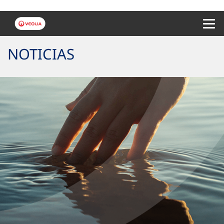
Menu 
NOTICIAS