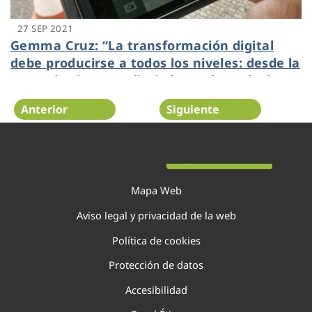
27 SEP 2021
Gemma Cruz: “La transformación digital
debe producirse a todos los niveles: desde la
operativa interna diaria hasta las soluciones
más avanzadas”
Anterior
Siguiente
Página 76 de 138
Mapa Web
Aviso legal y privacidad de la web
Política de cookies
Protección de datos
Accesibilidad