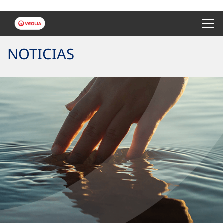
Menu 
NOTICIAS