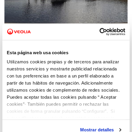
04 OCT 2021
Sergio Azorín: “Gracias a la digitalización y
Esta página web usa cookies
al compromiso de Hidraqua en la lucha
Utilizamos cookies propias y de terceros para analizar
contra la crisis climática superamos la
nuestros servicios y mostrarte publicidad relacionada
generación de energía renovable en 2020”
con tus preferencias en base a un perfil elaborado a
partir de tus hábitos de navegación. Adicionalmente
utilizamos cookies de complemento de redes sociales.
Puedes aceptar todas las cookies pulsando “ Aceptar
cookies”· También puedes permitir o rechazar las
cookies de forma granular pulsando “Configurar”. Si
pulsas “Rechazar cookies”, equivaldrá a rechazar la
instalación de todas las cookies salvo las necesarias que
Mostrar detalles