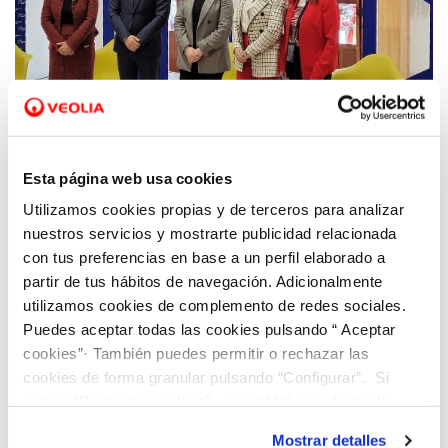
13 ABR 2022
Aigües de Paterna e Hidraqua celebran el
Esta página web usa cookies
primer encuentro de la iniciativa "Climas
Utilizamos cookies propias y de terceros para analizar
para el Cambio" vinculado a cambio
nuestros servicios y mostrarte publicidad relacionada
climático y sector empresarial
con tus preferencias en base a un perfil elaborado a
partir de tus hábitos de navegación. Adicionalmente
utilizamos cookies de complemento de redes sociales.
Puedes aceptar todas las cookies pulsando “ Aceptar
cookies”· También puedes permitir o rechazar las
cookies de forma granular pulsando “Configurar”. Si
pulsas “Rechazar cookies”, equivaldrá a rechazar la
instalación de todas las cookies salvo las necesarias que
Mostrar detalles