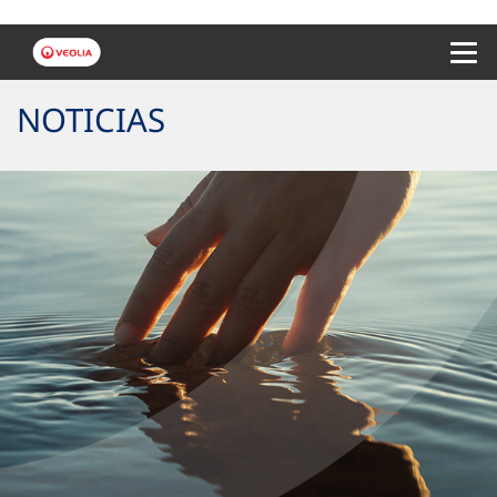
Menu 
NOTICIAS