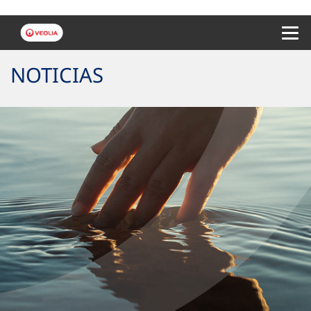
Menu 
NOTICIAS