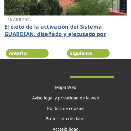
26 ABR 2024
El éxito de la activación del Sistema
GUARDIAN, diseñado y ejecutado por
Hidraqua y Cetaqua del grupo Agbar,
contiene el incendio del Parque Natural del
Anterior
Siguiente
Túria
Página 28 de 138
Mapa Web
Aviso legal y privacidad de la web
Política de cookies
Protección de datos
Accesibilidad