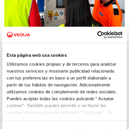
07 MAY 2024
Hidraqua busca nuevos talentos en las
ferias de empleo de la UPV y la UA
Esta página web usa cookies
Utilizamos cookies propias y de terceros para analizar
nuestros servicios y mostrarte publicidad relacionada
con tus preferencias en base a un perfil elaborado a
partir de tus hábitos de navegación. Adicionalmente
utilizamos cookies de complemento de redes sociales.
Puedes aceptar todas las cookies pulsando “ Aceptar
cookies”· También puedes permitir o rechazar las
cookies de forma granular pulsando “Configurar”. Si
pulsas “Rechazar cookies”, equivaldrá a rechazar la
instalación de todas las cookies salvo las necesarias que