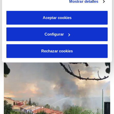
Mostrar detalles
son indispensables para que el sitio web funcione y que
por tanto no se pueden desactivar. Puedes consultar
más información en nuestra
Política de Cookies
Aceptar cookies
29 ABR 2024
Configurar
Cetaqua aterriza en Comunitat Valenciana
con una delegación en colaboración con
Rechazar cookies
Hidraqua