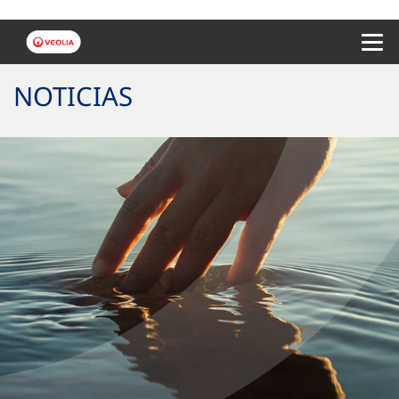
Menu 
NOTICIAS