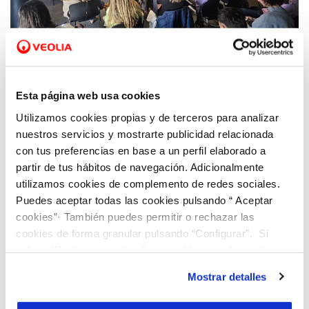
24 NOV 2025
El Social Talks de Hidraqua y el CE/R+S incide
en la necesidad de activar e incentivar
proyectos de voluntariado en las empresas
Esta página web usa cookies
Utilizamos cookies propias y de terceros para analizar
nuestros servicios y mostrarte publicidad relacionada
con tus preferencias en base a un perfil elaborado a
partir de tus hábitos de navegación. Adicionalmente
utilizamos cookies de complemento de redes sociales.
Puedes aceptar todas las cookies pulsando “ Aceptar
cookies”· También puedes permitir o rechazar las
cookies de forma granular pulsando “Configurar”. Si
pulsas “Rechazar cookies”, equivaldrá a rechazar la
instalación de todas las cookies salvo las necesarias que
Mostrar detalles
son indispensables para que el sitio web funcione y que
por tanto no se pueden desactivar. Puedes consultar