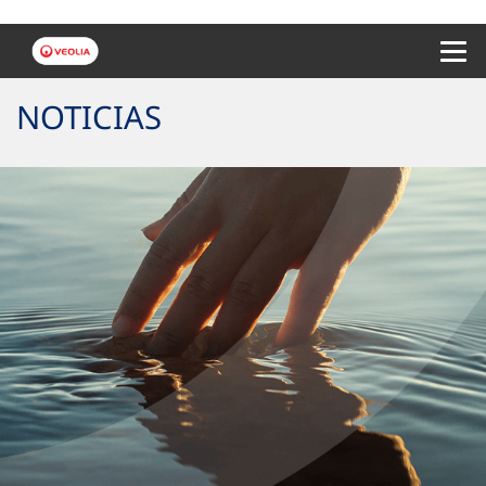
Menu 
NOTICIAS