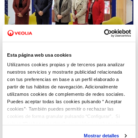
13 ABR 2022
Aigües de Paterna e Hidraqua celebran el
Esta página web usa cookies
primer encuentro de la iniciativa "Climas
Utilizamos cookies propias y de terceros para analizar
para el Cambio" vinculado a cambio
nuestros servicios y mostrarte publicidad relacionada
climático y sector empresarial
con tus preferencias en base a un perfil elaborado a
partir de tus hábitos de navegación. Adicionalmente
utilizamos cookies de complemento de redes sociales.
Puedes aceptar todas las cookies pulsando “ Aceptar
cookies”· También puedes permitir o rechazar las
cookies de forma granular pulsando “Configurar”. Si
pulsas “Rechazar cookies”, equivaldrá a rechazar la
instalación de todas las cookies salvo las necesarias que
Mostrar detalles