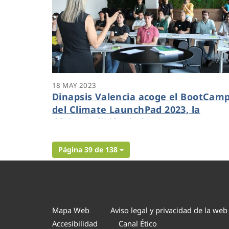
18 MAY 2023
Dinapsis Valencia acoge el BootCam
del Climate LaunchPad 2023, la
décima edición de la mayor
competición de ecoideas del mundo
Página 39 de 138
Mapa Web
Aviso legal y privacidad de la web
Accesibilidad
Canal Ético