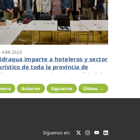
3 ABR 2023
idraqua imparte a hoteleros y sector
urístico de toda la provincia de
licante una jornada sobre calidad del
gua
imero
Anterior
Siguiente
Último →
Síguenos en: