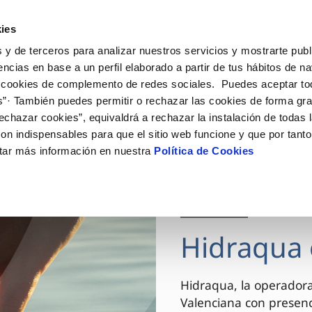
ES
VA
Actua
ies
 y de terceros para analizar nuestros servicios y mostrarte publ
Tu Servicio
Tu Agua
Conócenos
encias en base a un perfil elaborado a partir de tus hábitos de n
 cookies de complemento de redes sociales. Puedes aceptar to
s”· También puedes permitir o rechazar las cookies de forma gr
ÓN AL CLIENTE
AD
ROS COMPROMISOS
NTRATOS
COMPROMISO DE SERVICIO
CUIDADOS DEL AGUA
MODIFICACIÓN DE DAT
echazar cookies”, equivaldrá a rechazar la instalación de todas 
 de contacto
 calidad del agua
 personas
bio de titular
Carta de compromisos
Consejos de ahorro
Actualizar datos bancario
on indispensables para que el sitio web funcione y que por tant
via
el consumidor
medio ambiente
a de suministro
Customer Counsel (Defensa de
Actualizar datos de domici
tar más información en nuestra
Política de Cookies
cliente)
innovacion y digitalización
a de suministro
Actualizar datos personal
Normativa del servicio
 obras y afectaciones
icitud de Acometida
Arbitraje y mediación
03 DIC 2025
ación de fuga interior
umentación contratación
Programa CONTIGO
ntación e impresos
Hidraqua 
VER TODAS LAS GESTIONES
Hidraqua, la operador
Valenciana con presen