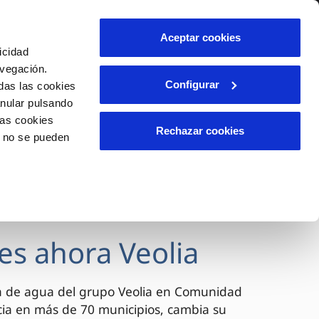
lidad
Ayuda
Contáctanos
Aceptar cookies
icidad
Área de clientes
avegación.
Configurar
das las cookies
anular pulsando
OS
INCIDENCIAS
las cookies
s
Comunica anomalías o posibles
Rechazar cookies
o no se pueden
fraudes
l
lio
Reclamaciones
es
es ahora Veolia
a de agua del grupo Veolia en Comunidad
cia en más de 70 municipios, cambia su