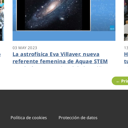
03 MAY 2023
1
p
La astrofísica Eva Villaver, nueva
H
referente femenina de Aquae STEM
t
en el Día Internacional de las Niñas
A
en las TIC
a
← Pr
Política de cookies
Protección de datos