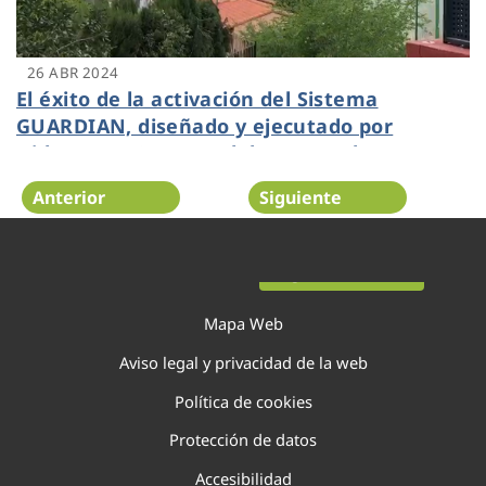
26 ABR 2024
El éxito de la activación del Sistema
GUARDIAN, diseñado y ejecutado por
Hidraqua y Cetaqua del grupo Agbar,
contiene el incendio del Parque Natural del
Anterior
Siguiente
Túria
Página 28 de 138
Mapa Web
Aviso legal y privacidad de la web
Política de cookies
Protección de datos
Accesibilidad