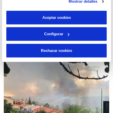
Mostrar detalles
son indispensables para que el sitio web funcione y que
por tanto no se pueden desactivar. Puedes consultar
más información en nuestra
Política de Cookies
Aceptar cookies
29 ABR 2024
Configurar
Cetaqua aterriza en Comunitat Valenciana
con una delegación en colaboración con
Rechazar cookies
Hidraqua