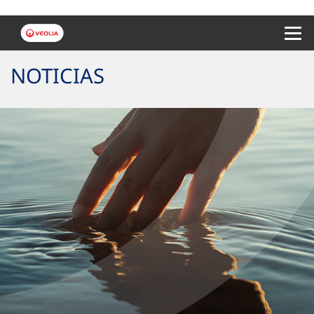
Menu 
NOTICIAS