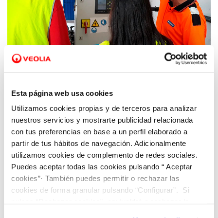
07 MAY 2024
Hidraqua busca nuevos talentos en las
ferias de empleo de la UPV y la UA
Esta página web usa cookies
Utilizamos cookies propias y de terceros para analizar
nuestros servicios y mostrarte publicidad relacionada
con tus preferencias en base a un perfil elaborado a
partir de tus hábitos de navegación. Adicionalmente
utilizamos cookies de complemento de redes sociales.
Puedes aceptar todas las cookies pulsando “ Aceptar
cookies”· También puedes permitir o rechazar las
cookies de forma granular pulsando “Configurar”. Si
pulsas “Rechazar cookies”, equivaldrá a rechazar la
instalación de todas las cookies salvo las necesarias que