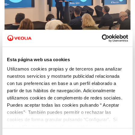
12 AGO 2024
Esta página web usa cookies
El Proyecto europeo HORIZON CircSyst inicia
la búsqueda de soluciones circulares en el
Utilizamos cookies propias y de terceros para analizar
ámbito del agua regenerada
nuestros servicios y mostrarte publicidad relacionada
con tus preferencias en base a un perfil elaborado a
partir de tus hábitos de navegación. Adicionalmente
utilizamos cookies de complemento de redes sociales.
Puedes aceptar todas las cookies pulsando “ Aceptar
cookies”· También puedes permitir o rechazar las
cookies de forma granular pulsando “Configurar”. Si
pulsas “Rechazar cookies”, equivaldrá a rechazar la
instalación de todas las cookies salvo las necesarias que