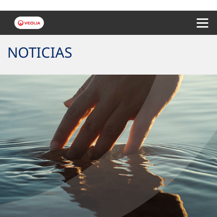
Menu 
NOTICIAS