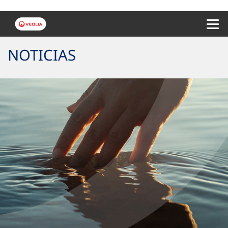
Menu 
NOTICIAS