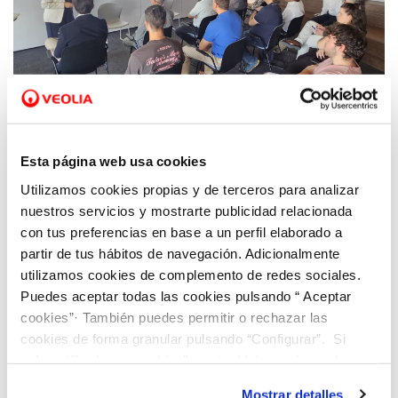
29 OCT 2025
Hidraqua presenta su Informe de
Esta página web usa cookies
Sostenibilidad en el que refleja su
Utilizamos cookies propias y de terceros para analizar
compromiso con el medio ambiente y las
nuestros servicios y mostrarte publicidad relacionada
personas
con tus preferencias en base a un perfil elaborado a
partir de tus hábitos de navegación. Adicionalmente
utilizamos cookies de complemento de redes sociales.
Puedes aceptar todas las cookies pulsando “ Aceptar
cookies”· También puedes permitir o rechazar las
cookies de forma granular pulsando “Configurar”. Si
pulsas “Rechazar cookies”, equivaldrá a rechazar la
instalación de todas las cookies salvo las necesarias que
Mostrar detalles