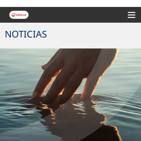
Menu 
NOTICIAS