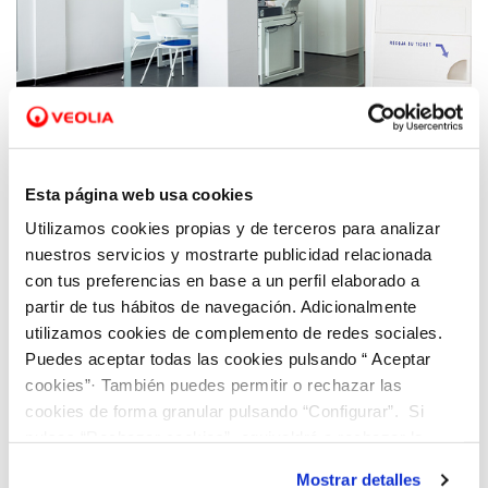
12 MAR 2020
Hidraqua y sus empresas participadas
Esta página web usa cookies
cierran temporalmente las oficinas de
Utilizamos cookies propias y de terceros para analizar
atención al cliente
nuestros servicios y mostrarte publicidad relacionada
con tus preferencias en base a un perfil elaborado a
partir de tus hábitos de navegación. Adicionalmente
utilizamos cookies de complemento de redes sociales.
Puedes aceptar todas las cookies pulsando “ Aceptar
cookies”· También puedes permitir o rechazar las
cookies de forma granular pulsando “Configurar”. Si
pulsas “Rechazar cookies”, equivaldrá a rechazar la
instalación de todas las cookies salvo las necesarias que
Mostrar detalles