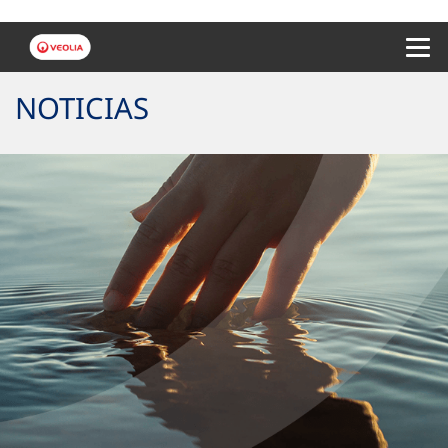
Menu 
NOTICIAS