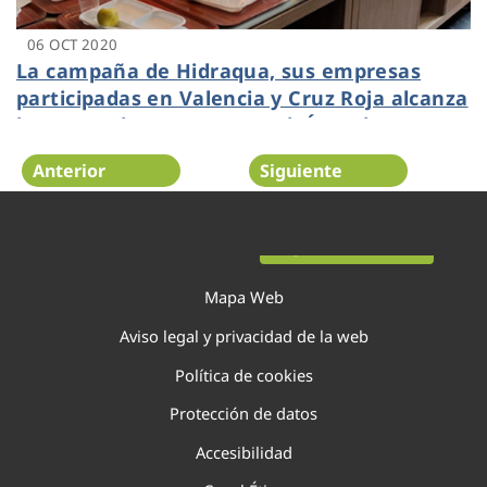
06 OCT 2020
La campaña de Hidraqua, sus empresas
participadas en Valencia y Cruz Roja alcanza
las 6.520 altas nuevas en el ‘Área de
clientes’ de la página web
Anterior
Siguiente
Página 105 de 138
Mapa Web
Aviso legal y privacidad de la web
Política de cookies
Protección de datos
Accesibilidad