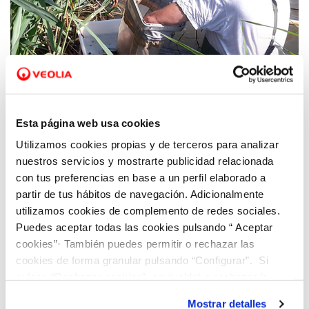
13 OCT 2020
Hidraqua y la UV estudian los grupos
Esta página web usa cookies
biológicos acuáticos indicadores de la
Utilizamos cookies propias y de terceros para analizar
calidad del agua en los humedales del
nuestros servicios y mostrarte publicidad relacionada
Tancat de l'Illa y Tancat de Milia
con tus preferencias en base a un perfil elaborado a
partir de tus hábitos de navegación. Adicionalmente
utilizamos cookies de complemento de redes sociales.
Puedes aceptar todas las cookies pulsando “ Aceptar
cookies”· También puedes permitir o rechazar las
cookies de forma granular pulsando “Configurar”. Si
pulsas “Rechazar cookies”, equivaldrá a rechazar la
instalación de todas las cookies salvo las necesarias que
Mostrar detalles