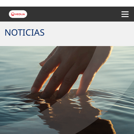
Menu 
NOTICIAS