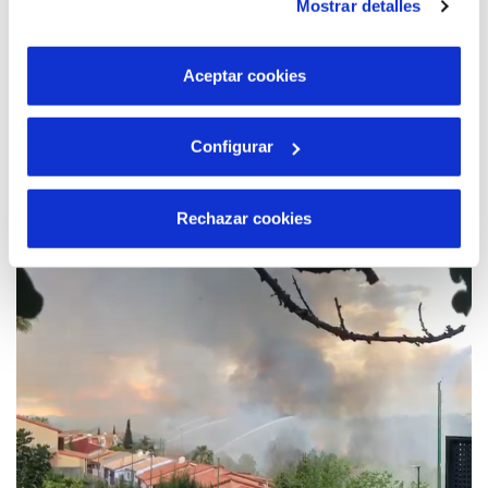
Mostrar detalles
son indispensables para que el sitio web funcione y que
por tanto no se pueden desactivar. Puedes consultar
más información en nuestra
Política de Cookies
Aceptar cookies
29 ABR 2024
Configurar
Cetaqua aterriza en Comunitat Valenciana
con una delegación en colaboración con
Rechazar cookies
Hidraqua