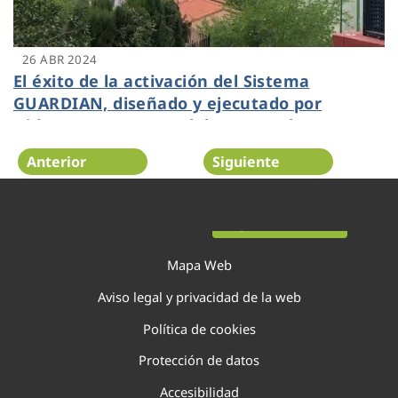
26 ABR 2024
El éxito de la activación del Sistema
GUARDIAN, diseñado y ejecutado por
Hidraqua y Cetaqua del grupo Agbar,
contiene el incendio del Parque Natural del
Anterior
Siguiente
Túria
Página 28 de 138
Mapa Web
Aviso legal y privacidad de la web
Política de cookies
Protección de datos
Accesibilidad