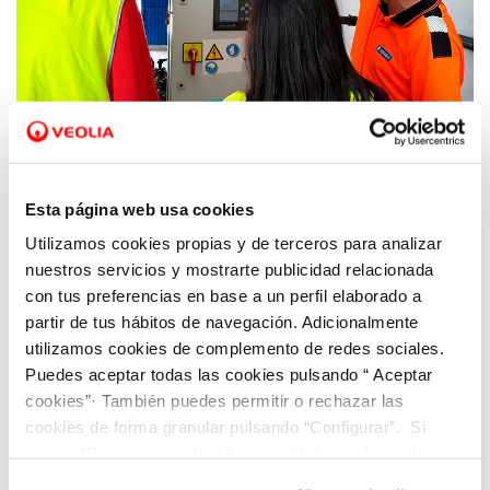
07 MAY 2024
Hidraqua busca nuevos talentos en las
ferias de empleo de la UPV y la UA
Esta página web usa cookies
Utilizamos cookies propias y de terceros para analizar
nuestros servicios y mostrarte publicidad relacionada
con tus preferencias en base a un perfil elaborado a
partir de tus hábitos de navegación. Adicionalmente
utilizamos cookies de complemento de redes sociales.
Puedes aceptar todas las cookies pulsando “ Aceptar
cookies”· También puedes permitir o rechazar las
cookies de forma granular pulsando “Configurar”. Si
pulsas “Rechazar cookies”, equivaldrá a rechazar la
instalación de todas las cookies salvo las necesarias que