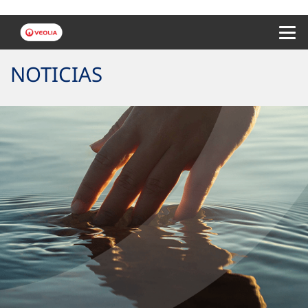
Menu 
NOTICIAS