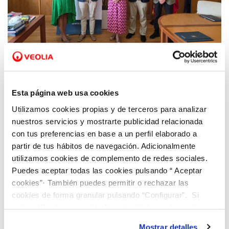
23 JUL 2026
La Universidad de Alicante y Veolia en la
Esta página web usa cookies
Comunitat Valenciana renuevan su
Utilizamos cookies propias y de terceros para analizar
convenio destinado a impulsar la
nuestros servicios y mostrarte publicidad relacionada
accesibilidad de la programación cultural
con tus preferencias en base a un perfil elaborado a
universitaria
partir de tus hábitos de navegación. Adicionalmente
utilizamos cookies de complemento de redes sociales.
Puedes aceptar todas las cookies pulsando “ Aceptar
cookies”· También puedes permitir o rechazar las
cookies de forma granular pulsando “Configurar”. Si
pulsas “Rechazar cookies”, equivaldrá a rechazar la
instalación de todas las cookies salvo las necesarias que
Mostrar detalles