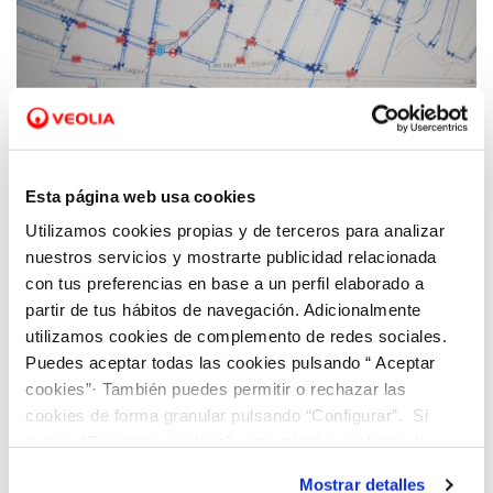
06 ABR 2021
Javier Anguiano: “Sin la aplicación GOT no
Esta página web usa cookies
hubiéramos sido capaces de mantener la
Utilizamos cookies propias y de terceros para analizar
eficiencia en la gestión durante la
nuestros servicios y mostrarte publicidad relacionada
pandemia”
con tus preferencias en base a un perfil elaborado a
partir de tus hábitos de navegación. Adicionalmente
utilizamos cookies de complemento de redes sociales.
Puedes aceptar todas las cookies pulsando “ Aceptar
cookies”· También puedes permitir o rechazar las
cookies de forma granular pulsando “Configurar”. Si
pulsas “Rechazar cookies”, equivaldrá a rechazar la
instalación de todas las cookies salvo las necesarias que
Mostrar detalles