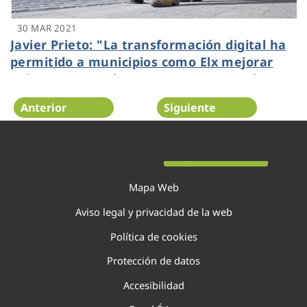
30 MAR 2021
Javier Prieto: "La transformación digital ha
permitido a municipios como Elx mejorar
quince puntos el agua que se aprovecha en
menos de veinte años"
Anterior
Siguiente
Página 93 de 138
Mapa Web
Aviso legal y privacidad de la web
Política de cookies
Protección de datos
Accesibilidad