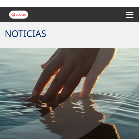
Menu 
NOTICIAS