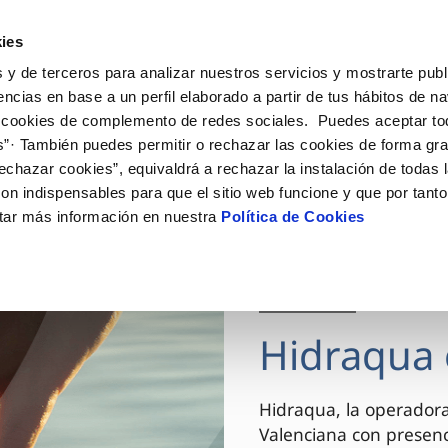
ES
VA
Actua
ies
 y de terceros para analizar nuestros servicios y mostrarte publ
Tu Servicio
Tu Agua
Conócenos
encias en base a un perfil elaborado a partir de tus hábitos de n
 cookies de complemento de redes sociales. Puedes aceptar to
s”· También puedes permitir o rechazar las cookies de forma gr
ÓN AL CLIENTE
AD
ROS COMPROMISOS
NTRATOS
COMPROMISO DE SERVICIO
CUIDADOS DEL AGUA
MODIFICACIÓN DE DAT
echazar cookies”, equivaldrá a rechazar la instalación de todas 
 de contacto
 calidad del agua
 personas
bio de titular
Carta de compromisos
Consejos de ahorro
Actualizar datos bancario
on indispensables para que el sitio web funcione y que por tant
via
el consumidor
medio ambiente
a de suministro
Customer Counsel (Defensa de
Actualizar datos de domici
tar más información en nuestra
Política de Cookies
cliente)
innovacion y digitalización
a de suministro
Actualizar datos personal
Normativa del servicio
 obras y afectaciones
icitud de Acometida
Arbitraje y mediación
03 DIC 2025
ación de fuga interior
umentación contratación
Programa CONTIGO
ntación e impresos
Hidraqua 
VER TODAS LAS GESTIONES
Hidraqua, la operador
Valenciana con presen