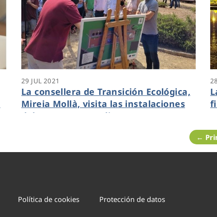
29 JUL 2021
2
La consellera de Transición Ecológica,
L
o
Mireia Mollà, visita las instalaciones
f
del Proyecto Guardian
a
c
← Pr
u
Política de cookies
Protección de datos