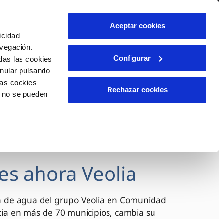
lidad
Ayuda
Contáctanos
Aceptar cookies
icidad
Área de clientes
avegación.
Configurar
das las cookies
anular pulsando
OS
INCIDENCIAS
las cookies
s
Comunica anomalías o posibles
Rechazar cookies
o no se pueden
fraudes
l
lio
Reclamaciones
es
es ahora Veolia
a de agua del grupo Veolia en Comunidad
cia en más de 70 municipios, cambia su