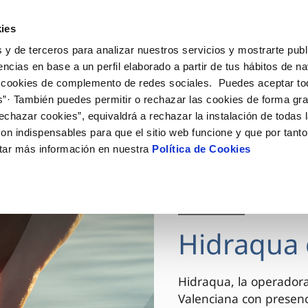
ES
VA
Actua
ies
 y de terceros para analizar nuestros servicios y mostrarte publ
Tu Servicio
Tu Agua
Conócenos
encias en base a un perfil elaborado a partir de tus hábitos de n
 cookies de complemento de redes sociales. Puedes aceptar to
s”· También puedes permitir o rechazar las cookies de forma gr
ÓN AL CLIENTE
AD
ROS COMPROMISOS
NTRATOS
COMPROMISO DE SERVICIO
CUIDADOS DEL AGUA
MODIFICACIÓN DE DAT
echazar cookies”, equivaldrá a rechazar la instalación de todas 
 de contacto
 calidad del agua
 personas
bio de titular
Carta de compromisos
Consejos de ahorro
Actualizar datos bancario
on indispensables para que el sitio web funcione y que por tant
via
el consumidor
medio ambiente
a de suministro
Customer Counsel (Defensa de
Actualizar datos de domici
tar más información en nuestra
Política de Cookies
cliente)
innovacion y digitalización
a de suministro
Actualizar datos personal
Normativa del servicio
 obras y afectaciones
icitud de Acometida
Arbitraje y mediación
03 DIC 2025
ación de fuga interior
umentación contratación
Programa CONTIGO
ntación e impresos
Hidraqua 
VER TODAS LAS GESTIONES
Hidraqua, la operador
Valenciana con presen