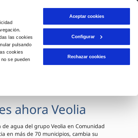
lidad
Ayuda
Contáctanos
Aceptar cookies
icidad
Área de clientes
avegación.
Configurar
das las cookies
anular pulsando
OS
INCIDENCIAS
las cookies
s
Comunica anomalías o posibles
Rechazar cookies
o no se pueden
fraudes
l
lio
Reclamaciones
es
es ahora Veolia
a de agua del grupo Veolia en Comunidad
cia en más de 70 municipios, cambia su