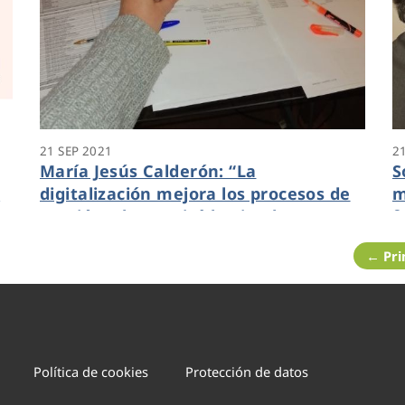
21 SEP 2021
2
María Jesús Calderón: “La
S
a
digitalización mejora los procesos de
m
gestión y lo seguirá haciendo para
f
responder a las necesidades que
l
← Pr
detectemos”
Política de cookies
Protección de datos