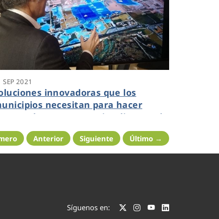
1 SEP 2021
oluciones innovadoras que los
unicipios necesitan para hacer
rente a las consecuencias directas de
a crisis climática
imero
Anterior
Siguiente
Último →
Síguenos en: