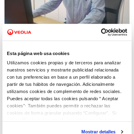
17 ENE 2022
Francisco José Benito, periodista del diario
Esta página web usa cookies
Información, Premio Periodismo Ambiental
Utilizamos cookies propias y de terceros para analizar
de la provincia de Alicante 2021
nuestros servicios y mostrarte publicidad relacionada
con tus preferencias en base a un perfil elaborado a
partir de tus hábitos de navegación. Adicionalmente
utilizamos cookies de complemento de redes sociales.
Puedes aceptar todas las cookies pulsando “ Aceptar
cookies”· También puedes permitir o rechazar las
cookies de forma granular pulsando “Configurar”. Si
pulsas “Rechazar cookies”, equivaldrá a rechazar la
instalación de todas las cookies salvo las necesarias que
Mostrar detalles