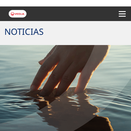
Menu 
NOTICIAS