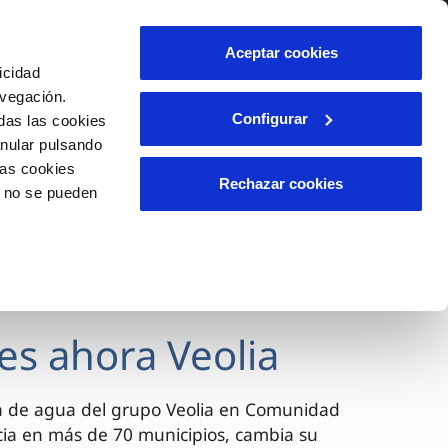
lidad
Ayuda
Contáctanos
Aceptar cookies
icidad
Área de clientes
avegación.
Configurar
das las cookies
anular pulsando
OS
INCIDENCIAS
las cookies
s
Comunica anomalías o posibles
Rechazar cookies
o no se pueden
fraudes
l
lio
Reclamaciones
es
es ahora Veolia
a de agua del grupo Veolia en Comunidad
cia en más de 70 municipios, cambia su