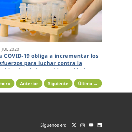
1 JUL 2020
a COVID-19 obliga a incrementar los
sfuerzos para luchar contra la
epidemia” de los residuos plásticos
imero
Anterior
Siguiente
Último →
Síguenos en: