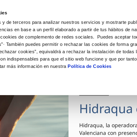
ES
VA
Actua
ies
 y de terceros para analizar nuestros servicios y mostrarte publ
Tu Servicio
Tu Agua
Conócenos
encias en base a un perfil elaborado a partir de tus hábitos de n
 cookies de complemento de redes sociales. Puedes aceptar to
s”· También puedes permitir o rechazar las cookies de forma gr
ÓN AL CLIENTE
AD
ROS COMPROMISOS
NTRATOS
COMPROMISO DE SERVICIO
CUIDADOS DEL AGUA
MODIFICACIÓN DE DAT
echazar cookies”, equivaldrá a rechazar la instalación de todas 
 de contacto
 calidad del agua
 personas
bio de titular
Carta de compromisos
Consejos de ahorro
Actualizar datos bancario
on indispensables para que el sitio web funcione y que por tant
via
el consumidor
medio ambiente
a de suministro
Customer Counsel (Defensa de
Actualizar datos de domici
tar más información en nuestra
Política de Cookies
cliente)
innovacion y digitalización
a de suministro
Actualizar datos personal
Normativa del servicio
 obras y afectaciones
icitud de Acometida
Arbitraje y mediación
03 DIC 2025
ación de fuga interior
umentación contratación
Programa CONTIGO
ntación e impresos
Hidraqua 
VER TODAS LAS GESTIONES
Hidraqua, la operador
Valenciana con presen