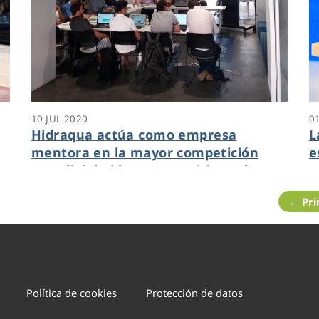
10 JUL 2020
0
Hidraqua actúa como empresa
L
mentora en la mayor competición
e
y
mundial de ideas para mitigar el
“
Cambio Climático promovida por
← Pr
AVAESEN
Política de cookies
Protección de datos