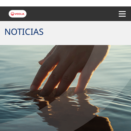
Menu 
NOTICIAS