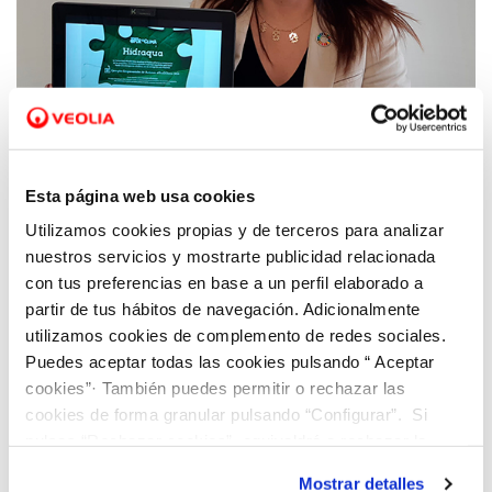
16 DIC 2020
El Pacto Social de Hidraqua por la
Esta página web usa cookies
reconstrucción verde de la Comunitat
Utilizamos cookies propias y de terceros para analizar
Valenciana, galardonado por la Comunidad
nuestros servicios y mostrarte publicidad relacionada
#PorElClima
con tus preferencias en base a un perfil elaborado a
partir de tus hábitos de navegación. Adicionalmente
utilizamos cookies de complemento de redes sociales.
Puedes aceptar todas las cookies pulsando “ Aceptar
cookies”· También puedes permitir o rechazar las
cookies de forma granular pulsando “Configurar”. Si
pulsas “Rechazar cookies”, equivaldrá a rechazar la
instalación de todas las cookies salvo las necesarias que
Mostrar detalles