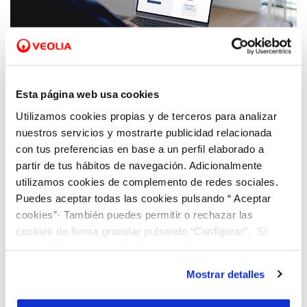
15 ABR 2026
La ciudadanía de Guardamar del Segura
Esta página web usa cookies
otorga una nota media de 8,08 sobre 10 al
Utilizamos cookies propias y de terceros para analizar
servicio de agua prestado por Veolia
nuestros servicios y mostrarte publicidad relacionada
con tus preferencias en base a un perfil elaborado a
partir de tus hábitos de navegación. Adicionalmente
utilizamos cookies de complemento de redes sociales.
Puedes aceptar todas las cookies pulsando “ Aceptar
cookies”· También puedes permitir o rechazar las
cookies de forma granular pulsando “Configurar”. Si
pulsas “Rechazar cookies”, equivaldrá a rechazar la
instalación de todas las cookies salvo las necesarias que
Mostrar detalles
son indispensables para que el sitio web funcione y que
por tanto no se pueden desactivar. Puedes consultar