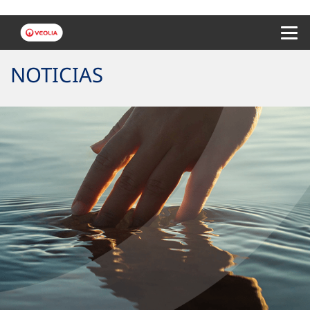
Menu 
NOTICIAS