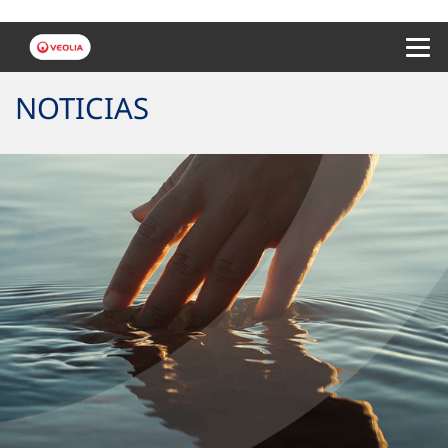
Menu 
NOTICIAS