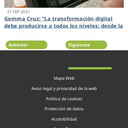
27 SEP 2021
Gemma Cruz: “La transformación digital
debe producirse a todos los niveles: desde la
operativa interna diaria hasta las soluciones
más avanzadas”
Anterior
Siguiente
Página 76 de 138
Mapa Web
Aviso legal y privacidad de la web
Política de cookies
Protección de datos
Accesibilidad