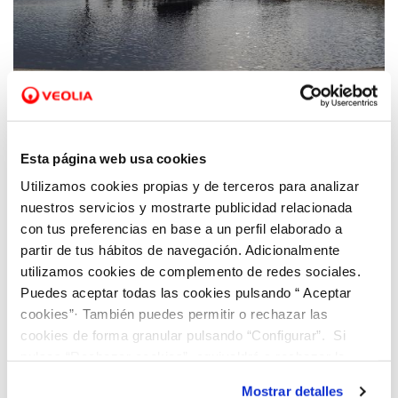
04 OCT 2021
Sergio Azorín: “Gracias a la digitalización y
Esta página web usa cookies
al compromiso de Hidraqua en la lucha
Utilizamos cookies propias y de terceros para analizar
contra la crisis climática superamos la
nuestros servicios y mostrarte publicidad relacionada
generación de energía renovable en 2020”
con tus preferencias en base a un perfil elaborado a
partir de tus hábitos de navegación. Adicionalmente
utilizamos cookies de complemento de redes sociales.
Puedes aceptar todas las cookies pulsando “ Aceptar
cookies”· También puedes permitir o rechazar las
cookies de forma granular pulsando “Configurar”. Si
pulsas “Rechazar cookies”, equivaldrá a rechazar la
instalación de todas las cookies salvo las necesarias que
Mostrar detalles